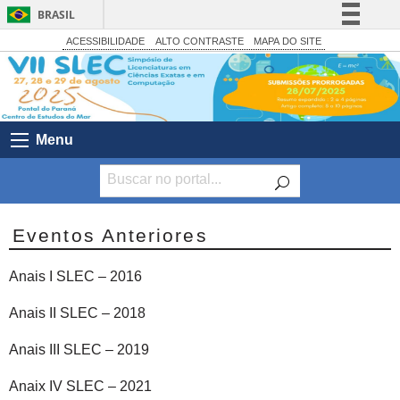
BRASIL
Simplifique!
ACESSIBILIDADE
ALTO CONTRASTE
MAPA DO SITE
Comunica BR
Participe
Acesso à informação
Menu
Legislação
Canais
Eventos Anteriores
Anais I SLEC – 2016
Anais II SLEC – 2018
Anais III SLEC – 2019
Anaix IV SLEC – 2021